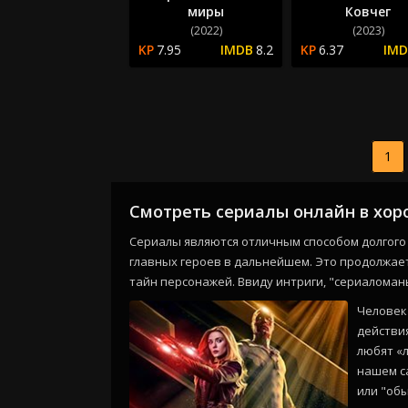
миры
Ковчег
(2022)
(2023)
7.95
8.2
6.37
1
Смотреть сериалы онлайн в хор
Сериалы являются отличным способом долгого 
главных героев в дальнейшем. Это продолжает
тайн персонажей. Ввиду интриги, "сериаломан
Человек 
действи
любят «л
нашем с
или "обы