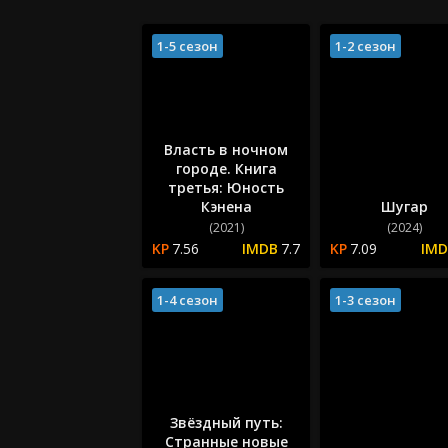
1-5 сезон
1-2 сезон
Власть в ночном
городе. Книга
третья: Юность
Кэнена
Шугар
(2021)
(2024)
7.56
7.7
7.09
1-4 сезон
1-3 сезон
Звёздный путь:
Странные новые