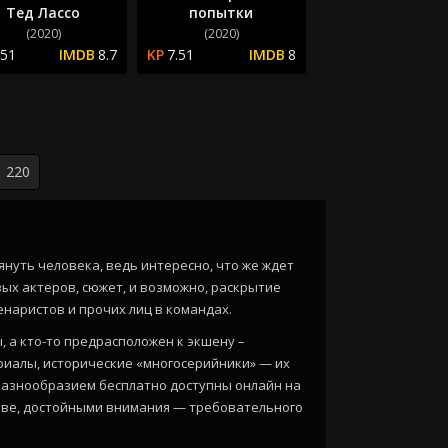
Тед Лассо
попытки
(2020)
(2020)
.51
8.7
7.51
8
220
нуть человека, ведь интересно, что же ждет
ых актеров, сюжет, и возможно, раскрытие
наристов и прочих лиц в командах.
, а кто-то предрасположен к экшену –
риалы, исторические «многосерийники» — их
е разнообразием бесплатно доступны онлайн на
ве, достойными внимания — требовательного