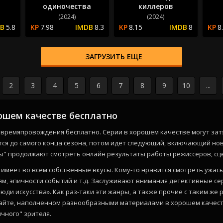
одиночества
киллеров
(2024)
(2024)
5.8
7.98
8.3
8.15
8
8
ЗАГРУЗИТЬ ЕЩЕ
2
3
4
5
6
7
8
9
10
...
ошем качестве бесплатно
времяпровождения бесплатно. Серии в хорошем качестве могут затя
ся до самого конца сезона, потом идет следующий, включающий нов
ы" продолжают смотреть онлайн результаты работы режиссеров, сце
имеет во всем собственные вкусы. Кому-то нравится смотреть ужасы
ям, эпичности событий и т.д. Заслуживают внимания детективные се
юди искусства». Как раз-таки эти жанры, а также прочие с таким ж
айте, наполненном разнообразными материалами в хорошем качест
чного" зрителя.