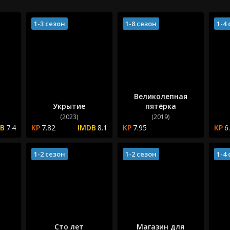
1-3 сезон
1-8 сезон
1-4
Великолепная
Укрытие
пятёрка
(2023)
(2019)
7.4
7.82
8.1
7.95
6
1-2 сезон
1-2 сезон
1-4
Сто лет
Магазин для