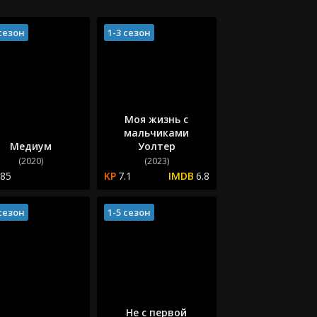
 сезон
1-3 сезон
Моя жизнь с
мальчиками
Медиум
Уолтер
(2020)
(2023)
.85
7.1
6.8
 сезон
1-5 сезон
Не с первой