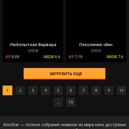
Любопытная Варвара
Поколение «Ви»
(2024)
(2023)
8.09
6.6
7.19
7.6
ЗАГРУЗИТЬ ЕЩЕ
1
2
3
4
5
6
7
8
9
10
...
19
KinoStar — полное собрание новинок из мира кино доступных