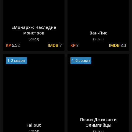
«Монарх»: Наследие
монстров
Ван-Пис
(2023)
(2023)
6.52
7
8
8.3
1-2 сезон
1-2 сезон
Перси Джексон и
Fallout
Олимпийцы
(2024)
(2023)