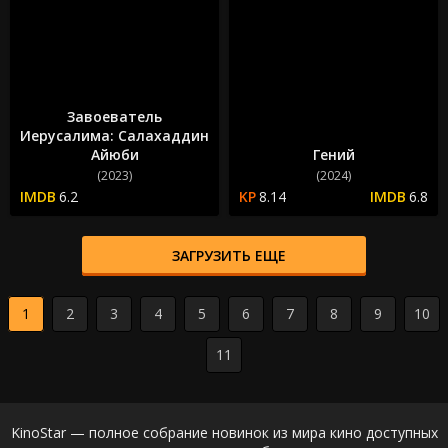
Завоеватель
Иерусалима: Салахаддин
Айюби
Гений
(2023)
(2024)
6.2
8.14
6.8
ЗАГРУЗИТЬ ЕЩЕ
1
2
3
4
5
6
7
8
9
10
11
KinoStar — полное собрание новинок из мира кино доступных