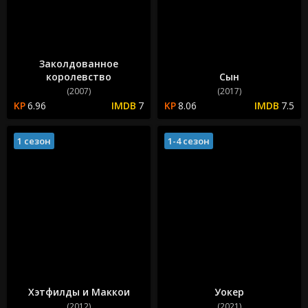
Заколдованное
королевство
Сын
(2007)
(2017)
6.96
7
8.06
7.5
1 сезон
1-4 сезон
Хэтфилды и Маккои
Уокер
(2012)
(2021)