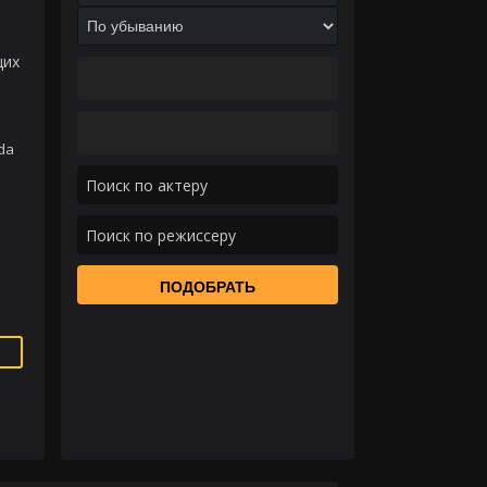
щих
da