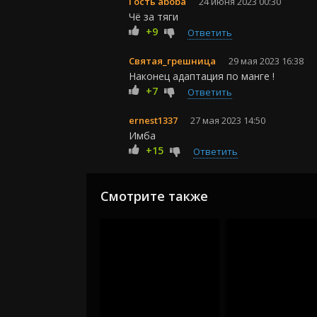
Гость aboba
24 июня 2023 00:30
Чё за тяги
+9
Ответить
Святая_грешница
29 мая 2023 16:38
Наконец адаптация по манге !
+7
Ответить
ernest1337
27 мая 2023 14:50
Имба
+15
Ответить
Смотрите также