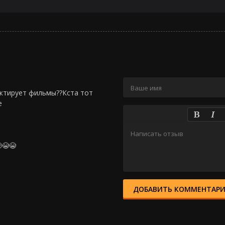
дактирует фильмы??Кста тот
е
😭😭
ДОБАВИТЬ КОММЕНТАР