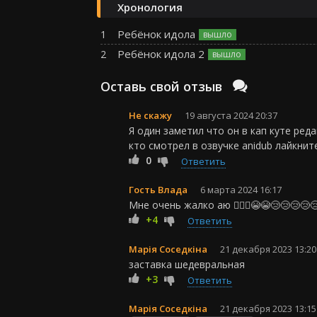
Хронология
Ребёнок идола
Ребёнок идола 2
Оставь свой отзыв
Не скажу
19 августа 2024 20:37
Я один заметил что он в кап куте ре
кто смотрел в озвучке anidub лайкнит
0
Ответить
Гость Влада
6 марта 2024 16:17
Мне очень жалко аю 🙇🏻‍♀️😭😭😢😢😢😢
+4
Ответить
Марія Соседкіна
21 декабря 2023 13:20
заставка шедевральная
+3
Ответить
Марія Соседкіна
21 декабря 2023 13:15