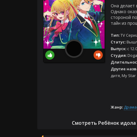
Она делает 
Однако оказ
стороной по
тайн из про
Тип:
TV Сери
Статус:
Выш
Выпуск:
с 12.
Студия:
Doga
Длительнос
Другие назв
дитя, My Star
Жанр:
Драма
Смотреть Ребёнок идола 