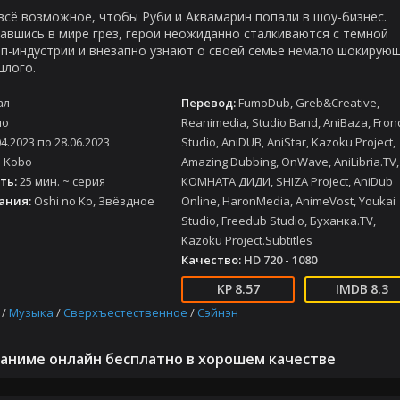
всё возможное, чтобы Руби и Аквамарин попали в шоу-бизнес.
авшись в мире грез, герои неожиданно сталкиваются с темной
п-индустрии и внезапно узнают о своей семье немало шокирую
шлого.
ал
Перевод:
FumoDub, Greb&Creative,
ло
Reanimedia, Studio Band, AniBaza, Fron
04.2023 по 28.06.2023
Studio, AniDUB, AniStar, Kazoku Project,
 Kobo
Amazing Dubbing, OnWave, AniLibria.TV,
ть:
25 мин. ~ серия
КОМНАТА ДИДИ, SHIZA Project, AniDub
ания:
Oshi no Ko, Звёздное
Online, HaronMedia, AnimeVost, Youkai
Studio, Freedub Studio, Буханка.TV,
Kazoku Project.Subtitles
Качество:
HD 720 - 1080
8.57
8.3
/
Музыка
/
Сверхъестественное
/
Сэйнэн
аниме онлайн бесплатно в хорошем качестве