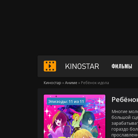
ФИЛЬМЫ
Киностар
»
Аниме
» Ребёнок идола
Ребёно
Эпизоды: 11 из 11
Многие моло
большой сце
зарабатыват
гораздо бол
прославленн